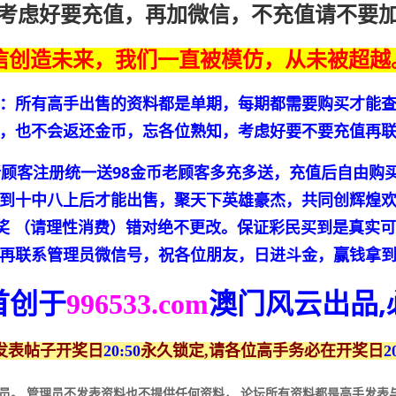
考虑好要充值，再加微信，不充值请不要
信创造未来，我们一直被模仿，从未被超越
：所有高手出售的资料都是单期，每期都需要购买才能
，也不会返还金币，忘各位熟知，考虑好要不要充值再
新顾客注册统一送98金币老顾客多充多送，充值后自由购
到十中八上后才能出售，聚天下英雄豪杰，共同创辉煌
中奖 （请理性消费）错对绝不更改。保证彩民买到是真实
再联系管理员微信号，祝各位朋友，日进斗金，赢钱拿
首创于
澳门风云
出品
996533.com
发表帖子开奖日
20:50
永久锁定,请各位高手务必在开奖日
2
员。 管理员不发表资料也不提供任何资料， 论坛所有资料都是高手发表