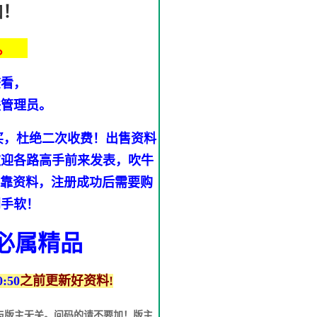
加！
。
查看，
联管理员。
买，杜绝二次收费！出售资料
欢迎各路高手前来发表，吹牛
可靠资料，注册成功后需要购
到手软！
,必属精品
0:50
之前更新好资料!
与版主无关。问码的请不要加！版主